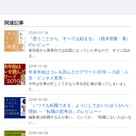
関連記事
2020-07-18
『思うことから、すべては始まる』（植木宣隆・著）
のレビュー
発売前から業界内では話題になっていた本なので、すぐに読み
ま…
2019-12-30
年末年始はコレを読んどけアワード2019 ～小説・人
文・ビジネス実用～
今年は仕事が忙しくてかなり本を読む量が減ってしまいまし
た。 …
2018-10-08
「いつでも転職できる」ようにしておいたほうがいい
理由 ～『転職の思考法』のレビュー～
編集者は転職する人が多い。 というか、「転職しない人はいな
い…
2018-08-28