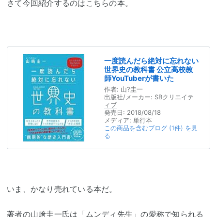
さて今回紹介するのはこちらの本。
一度読んだら絶対に忘れない
世界史の教科書 公立高校教
師YouTuberが書いた
作者:
山?圭一
出版社/メーカー:
SBクリエイテ
ィブ
発売日:
2018/08/18
メディア:
単行本
この商品を含むブログ (1件) を見
る
いま、かなり売れている本だ。
著者の山﨑圭一氏は「ムンディ先生」の愛称で知られる