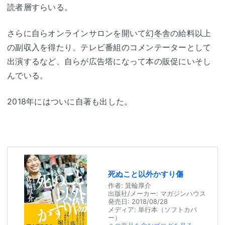
読者層すらいる。
さらに自らオンラインサロンを開いて
幻冬舎
の給料以上
の副収入を得たり、テレビ番組のコメンテーターとして
出演するなど、自らが広告塔になって本の販促にいそし
んでいる。
2018年にはついに自著も出した。
死ぬこと以外かすり傷
作者:
箕輪厚介
出版社/メーカー:
マガジンハウス
発売日:
2018/08/28
メディア:
単行本（ソフトカバ
ー）