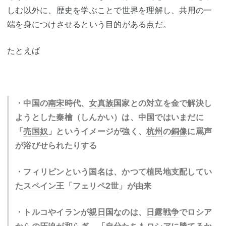
しむ以外に、歴史を学ぶことで世界を理解し、共用の一
端を身につけさせるという目的がある点だ。
たとえば
・中国の
南宋
時代、
女真族
国家との対立を金で解決し
ようとした秦檜（しんかい）は、中国ではいまだに
「
売国奴
」というイメージが強く、
杭州
の
銅像
に罵声
が浴びせられたりする
・フィリピンという国名は、かつて植民地支配してい
た
スペイン王
「
フェリペ2世
」が由来
・トルコやイランが
親日
国なのは、
日露戦争
でロシア