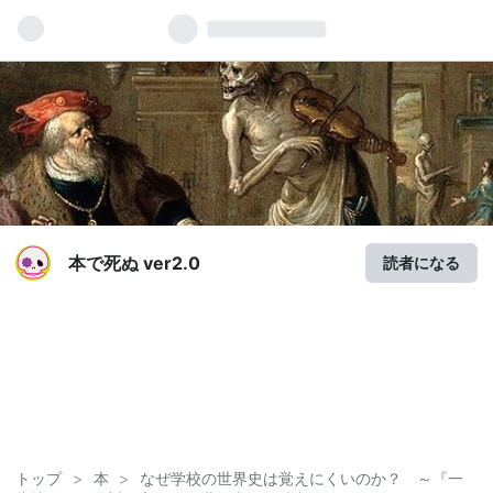
本で死ぬ ver2.0
読者になる
トップ
>
本
>
なぜ学校の世界史は覚えにくいのか？ ～『一