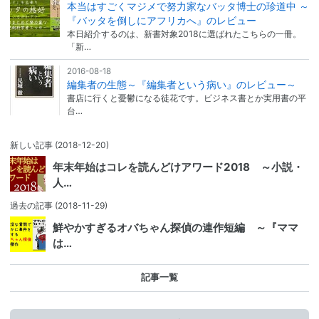
本当はすごくマジメで努力家なバッタ博士の珍道中 ～
『バッタを倒しにアフリカへ』のレビュー
本日紹介するのは、新書対象2018に選ばれたこちらの一冊。
「新…
2016-08-18
編集者の生態～『編集者という病い』のレビュー～
書店に行くと憂鬱になる徒花です。ビジネス書とか実用書の平
台…
新しい記事
(2018-12-20)
年末年始はコレを読んどけアワード2018 ～小説・
人…
過去の記事
(2018-11-29)
鮮やかすぎるオバちゃん探偵の連作短編 ～『ママ
は…
記事一覧